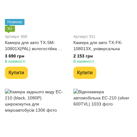
Новинка
Хіт
Артикул: 908
Артикул: 911
Камера для авто TX-SM-
Камера для авто TX-FK-
10801X(PAL) вологостійка з
108013X, універсальна
ІЧ-підсвіткою, універсальна
3 690 грн
2 153 грн
В наявності
В наявності
Купити
Купити