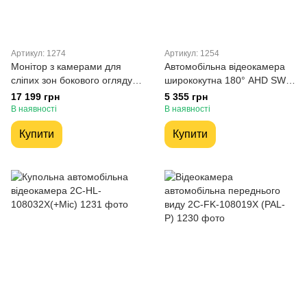
Артикул: 1274
Артикул: 1254
Монітор з камерами для
Автомобільна відеокамера
сліпих зон бокового огляду
ширококутна 180° AHD SW-
для пікапа 2С-MO501
228
17 199 грн
5 355 грн
В наявності
В наявності
Купити
Купити