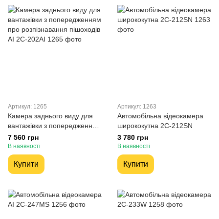
Артикул: 1265
Артикул: 1263
Камера заднього виду для
Автомобільна відеокамера
вантажівки з попередженням
ширококутна 2C-212SN
про розпізнавання пішоходів
7 560 грн
3 780 грн
AI 2C-202AI
В наявності
В наявності
Купити
Купити