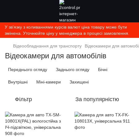
У зв'язку з коливаннями курсів валют ціна товару може бути
змінена. Уточнюйте ціну у менеджера в процесі замовлення.
Відеообладнання для транспорту
Відеокамери для автомобі
Відеокамери для автомобілів
Переднього огляду
Заднього огляду
Бічні
Внутрішні
Міні-камери
Захищені
Фільтр
За популярністю