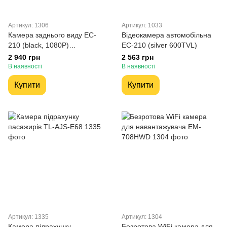
Артикул: 1306
Артикул: 1033
Камера заднього виду EC-
Відеокамера автомобільна
210 (black, 1080P)
ЕС-210 (silver 600TVL)
ширококутна для
2 940 грн
2 563 грн
мікроавтобусів
В наявності
В наявності
Купити
Купити
Артикул: 1335
Артикул: 1304
Камера підрахунку
Безротова WiFi камера для