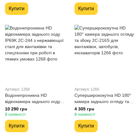
сільськогосподарських
Купити
Купити
транспортних засобів
Артикул: 1268
Артикул: 1266
Водонепроникна HD
Cуперширококутна HD 180°
відеокамера заднього ходу
камера заднього огляду та
IP69K 2С-244 з нержавіющої
збоку 2С-216S для
10 290 грн
4 305 грн
сталі для вантажівки та
вантажівок, автобусів,
В наявності
В наявності
спецтехніки при роботі в
екскаваторів
Купити
Купити
тяжких умовах