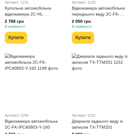
Артикул: 1231
Артикул: 1230
Купольна автомобільна
Відеокамера автомобільна
відеокамера 2С-HL-
переднього виду 2С-FK-
108032X(+Mic)
108019X (PAL- P)
2 768 грн
2 050 грн
В наявності
В наявності
Купити
Купити
Артикул: 1198
Артикул: 1152
Відеокамера автомобільна
Дзеркала заднього виду із
2C-FK-IPC40803-Y-160
записом TX-TTM201