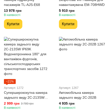
пасажирів TL-AJS-E68
навантажувача EM-708HWD
13 978 грн
5 910 грн
В наявності
В наявності
Купити
Купити
−21%
Артикул: 1272
Артикул: 1267
Cуперширококутна камера
Автомобільна камера
заднього виду 2С-213SW
заднього виду 2C-202B
IP69K Водонепроникна 180°
2 999 грн
4 935 грн
3 780 грн
для вантажівок-фургонів,
В наявності
В наявності