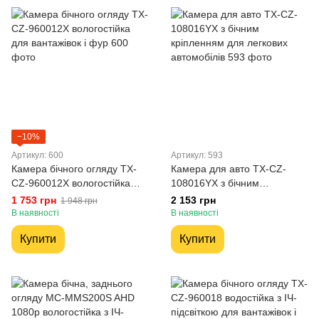
−10%
Артикул: 600
Артикул: 593
Камера бічного огляду TX-
Камера для авто TX-CZ-
CZ-960012X вологостійка
108016YX з бічним
для вантажівок і фур
кріпленням для легкових
1 753 грн
2 153 грн
1 948 грн
автомобілів
В наявності
В наявності
Купити
Купити