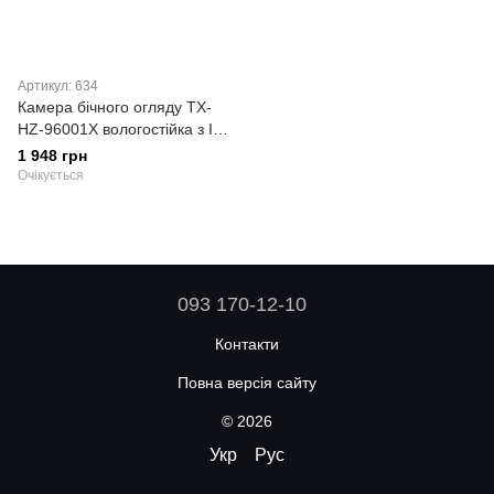
Артикул: 634
Камера бічного огляду TX-
HZ-96001X вологостійка з ІЧ-
підсвіткою для вантажівок і
1 948 грн
фур
Очікується
093 170-12-10
Контакти
Повна версія сайту
© 2026
Укр
Рус