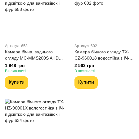
Артикул: 658
Артикул: 602
Камера бічна, заднього
Камера бічного огляду TX-
огляду MC-MMS200S AHD
CZ-960018 водостійка з ІЧ-
1080p вологостійка з ІЧ-
підсвіткою для вантажівок і
1 948 грн
2 563 грн
підсвіткою для вантажівок і
фур
В наявності
В наявності
фур
Купити
Купити