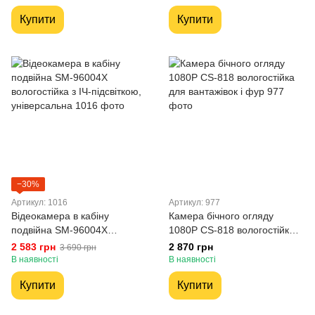
Купити
Купити
−30%
Артикул: 1016
Артикул: 977
Відеокамера в кабіну
Камера бічного огляду
подвійна SM-96004X
1080P CS-818 вологостійка
вологостійка з ІЧ-підсвіткою,
для вантажівок і фур
2 583 грн
2 870 грн
3 690 грн
універсальна
В наявності
В наявності
Купити
Купити