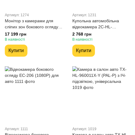
Артикул: 1274
Артикул: 1231
Монітор з камерами для
Купольна автомобільна
сліпих зон бокового огляду
відеокамера 2С-HL-
для пікапа 2С-MO501
108032X(+Mic)
17 199 грн
2 768 грн
В наявності
В наявності
Купити
Купити
Артикул: 1111
Артикул: 1019
Відеокамера бокового
Камера в салон авто TX-HL-