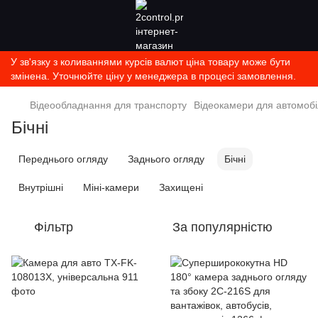
У зв'язку з коливаннями курсів валют ціна товару може бути
змінена. Уточнюйте ціну у менеджера в процесі замовлення.
Відеообладнання для транспорту
Відеокамери для автомобі
Бічні
Переднього огляду
Заднього огляду
Бічні
Внутрішні
Міні-камери
Захищені
Фільтр
За популярністю