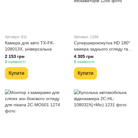
Артикул: 911
Артикул: 1266
Камера для авто TX-FK-
Cуперширококутна HD 180°
108013X, універсальна
камера заднього огляду та
збоку 2С-216S для
2 153 грн
4 305 грн
вантажівок, автобусів,
В наявності
В наявності
екскаваторів
Купити
Купити