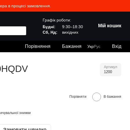
жера в процесі замовлення.
Графік роботи:
Мій кошик
Будні:
9:30–18:30
Сб, Нд:
вихідних
Порівняння
Бажання
Вхід
Укр
Рус
10HQDV
Артикул
1200
Порівняти
В бажання
ичувальної знижки
Замовити швидко