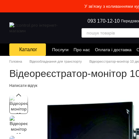
Перейти до основного контенту
У зв'язку з коливаннями к
093 170-12-10
Передзво
Каталог
Послуги
Про нас
Оплата і доставка
О
Головна
Відеообладнання для транспорту
Відеореєстратор-монітор 10 д
Відеореєстратор-монітор 
Написати відгук