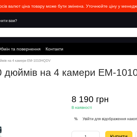
урсів валют ціна товару може бути змінена. Уточнюйте ціну у менед
нити вам?
бмін та повернення
Контакти
юймів на 4 камери EM-1010HQDV
10 дюймів на 4 камери EM-10
8 190 грн
В наявності
Увійти
для відображення накоп
%
Купити