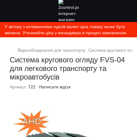
У зв'язку з коливаннями курсів валют ціна товару може бути
змінена. Уточнюйте ціну у менеджера в процесі замовлення.
Відеообладнання для транспорту
Система кругового огля
Система кругового огляду FVS-04
для легкового транспорту та
мікроавтобусів
Артикул:
722
Написати відгук