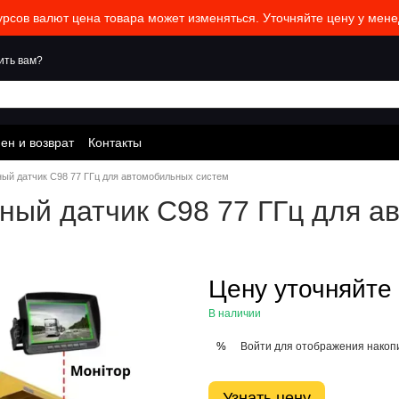
урсов валют цена товара может изменяться. Уточняйте цену у мене
ить вам?
ен и возврат
Контакты
ый датчик C98 77 ГГц для автомобильных систем
ый датчик C98 77 ГГц для а
Цену уточняйте
В наличии
Войти
для отображения накопи
%
Узнать цену