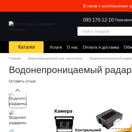
Перейти к основному контенту
В связи с колебаниями к
093 170-12-10
Перезвон
Каталог
Услуги
О нас
Оплата и доставка
Обм
Главная
Видеооборудование для транспорта
Водонепроницаемый радарн
Водонепроницаемый радарн
Оставить отзыв