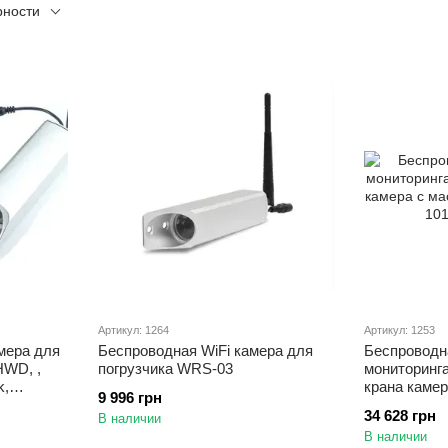
рности
Артикул: 1264
Артикул: 1253
амера для
Беспроводная WiFi камера для
Беспроводна
HWD, ,
погрузчика WRS-03
мониторинг
k,
крана камер
9 996 грн
масштабир
34 628 грн
В наличии
спорта
В наличии