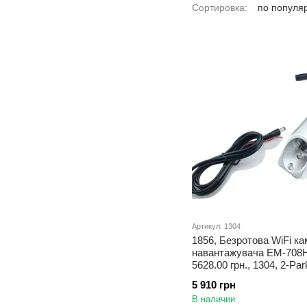
Сортировка:
по популя
Артикул: 1304
1856, Безротова WiFi к
навантажувача EM-708
5628.00 грн., 1304, 2-Par
Беспроводные wi-fi
5 910 грн
видеосистемы для тран
В наличии