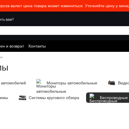
урсов валют цена товара может изменяться. Уточняйте цену у мене
ить вам?
ен и возврат
Контакты
мы
мы
 автомобилей
Мониторы автомобильные
Виде
темы
Системы кругового обзора
Беспроводные