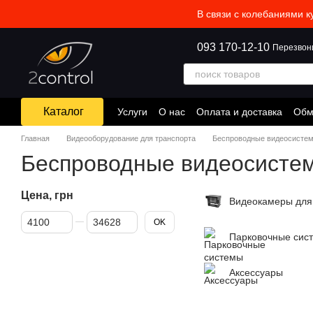
Перейти к основному контенту
В связи с колебаниями к
093 170-12-10
Перезвон
Каталог
Услуги
О нас
Оплата и доставка
Обм
Главная
Видеооборудование для транспорта
Беспроводные видеосисте
Беспроводные видеосисте
Цена, грн
Видеокамеры для
От Цена, грн
До Цена, грн
OK
Парковочные сис
Аксессуары