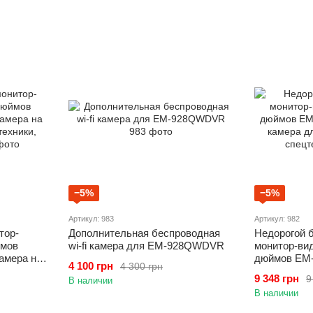
−5%
−5%
Артикул: 983
Артикул: 982
тор-
Дополнительная беспроводная
Недорогой 
ймов
wi-fi камера для EM-928QWDVR
монитор-вид
амера на
дюймов EM-
4 100 грн
4 300 грн
хники,
камера для 
9 348 грн
9
В наличии
спецтехник
В наличии