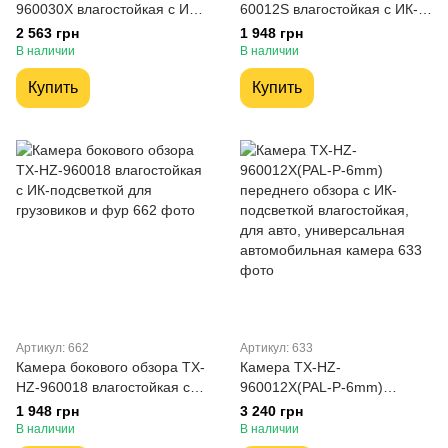
960030X влагостойкая с ИК-
60012S влагостойкая с ИК-
подсветкой, универсальная
подсветкой для грузовиков и
2 563 грн
1 948 грн
фур
В наличии
В наличии
Купить
Купить
Артикул: 662
Артикул: 633
Камера бокового обзора TX-
Камера TX-HZ-
HZ-960018 влагостойкая с
960012X(PAL-P-6mm)
ИК-подсветкой для
переднего обзора с ИК-
1 948 грн
3 240 грн
грузовиков и фур
подсветкой влагостойкая,
В наличии
В наличии
для авто, универсальная