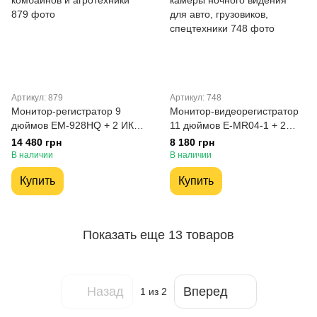
Артикул: 879
Артикул: 748
Монитор-регистратор 9
Монитор-видеорегистратор
дюймов EM-928HQ + 2 ИК
11 дюймов E-MR04-1 + 2
камеры для тракторов,
камеры ночного видения
14 480 грн
8 180 грн
комбайнов и агротехники
для авто, грузовиков,
В наличии
В наличии
спецтехники
Купить
Купить
Показать еще 13 товаров
Назад
Вперед
1
из 2