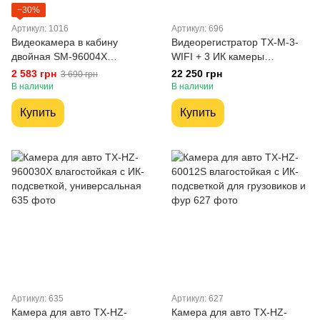
−30%
Артикул: 1016
Артикул: 696
Видеокамера в кабину
Видеорегистратор TX-M-3-
двойная SM-96004X
WIFI + 3 ИК камеры
влагостойкая с ИК-
беспроводные для
2 583 грн
22 250 грн
3 690 грн
подсветкой, универсальная
грузовиков, фур,
В наличии
В наличии
спецтехники
Купить
Купить
Артикул: 635
Артикул: 627
Камера для авто TX-HZ-
Камера для авто TX-HZ-