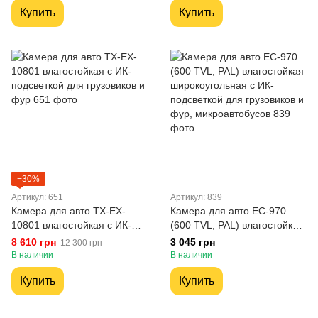
Купить
Купить
автомобильная камера
−30%
Артикул: 651
Артикул: 839
Камера для авто TX-EX-
Камера для авто ЕС-970
10801 влагостойкая с ИК-
(600 TVL, PAL) влагостойкая
подсветкой для грузовиков и
широкоугольная с ИК-
8 610 грн
3 045 грн
12 300 грн
фур
подсветкой для грузовиков и
В наличии
В наличии
фур, микроавтобусов
Купить
Купить