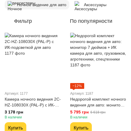
Ночное видение для авто
Аксессуары
Фильтр
По популярности
−12%
Артикул: 1177
Артикул: 1187
Камера ночного видения 2C-
Недорогой комплект ночного
HZ-108030X (PAL-P) с ИК-
видения для авто: монитор 7
подсветкой для авто
дюймов + ИК камера для
3 178 грн
5 795 грн
6 618 грн
авто, грузовиков,
В наличии
В наличии
агротехники, спецтехники
Купить
Купить