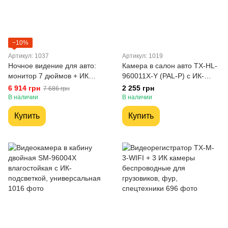
−10%
Артикул: 1037
Артикул: 1019
Ночное видение для авто:
Камера в салон авто TX-HL-
монитор 7 дюймов + ИК
960011X-Y (PAL-P) с ИК-
камера для авто, грузовиков,
подсветкой, универсальная
6 914 грн
2 255 грн
7 686 грн
агротехники и спецтехники
В наличии
В наличии
Купить
Купить