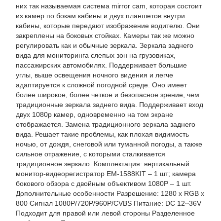
них так называемая система mirror cam, которая состоит
из камер по бокам кабины и двух планшетов внутри
кабины, которые передают изображение водителю. Они
закреплены на боковых стойках. Камеры так же можно
регулировать как и обычные зеркала. Зеркала заднего
вида для мониторинга слепых зон на грузовиках,
пассажирских автомобилях. Поддерживает большие
углы, выше освещения ночного видения и легче
адаптируется к сложной погодной среде. Оно имеет
более широкое, более четкое и безопасное зрение, чем
традиционные зеркала заднего вида. Поддерживает вход
двух 1080p камер, одновременно на том экране
отображается. Замена традиционного зеркала заднего
вида. Решает такие проблемы, как плохая видимость
ночью, от дождя, снеговой или туманной погоды, а также
сильное отражение, с которыми сталкивается
традиционное зеркало. Комплектация: вертикальный
монитор-видеорегистратор EM-1588KIT – 1 шт; камера
бокового обзора с двойным объективом 1080P – 1 шт.
Дополнительные особенности Разрешение: 1280 x RGB x
800 Сигнал 1080P/720P/960P/CVBS Питание: DC 12~36V
Подходит для правой или левой стороны Разделенное