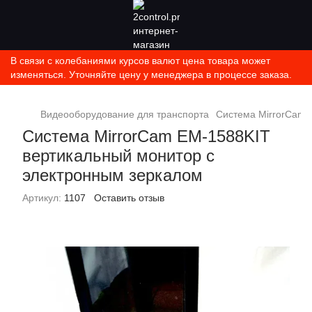
В связи с колебаниями курсов валют цена товара может
изменяться. Уточняйте цену у менеджера в процессе заказа.
Видеооборудование для транспорта
Система MirrorCam 
Система MirrorCam EM-1588KIT
вертикальный монитор с
электронным зеркалом
Артикул:
1107
Оставить отзыв