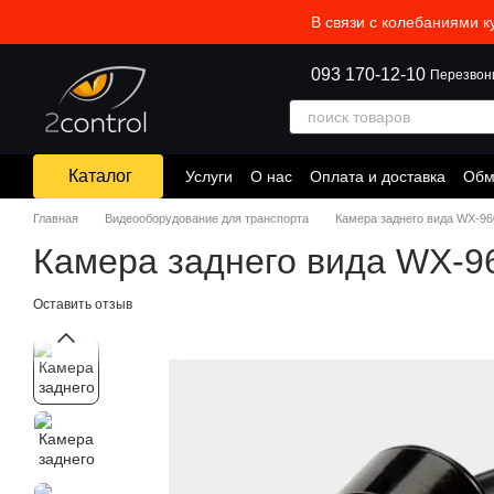
Перейти к основному контенту
В связи с колебаниями к
093 170-12-10
Перезвон
Каталог
Услуги
О нас
Оплата и доставка
Обм
Главная
Видеооборудование для транспорта
Камера заднего вида WX-96
Камера заднего вида WX-96
Оставить отзыв