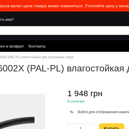
урсов валют цена товара может изменяться. Уточняйте цену у мене
ить вам?
ен и возврат
Контакты
002X (PAL-PL) влагостойкая для грузовиков и фур
002X (PAL-PL) влагостойкая 
1 948 грн
В наличии
Войти
для отображения накопи
%
Купить