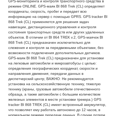
GPS-мониторинга и контроля транспортного средства в
режиме ONLINE. GPS-маяк BI 868 Trek (CL) определяет
координаты, скорость, пробег и передает всю
информацию на сервер с помощью GPRS. GPS tracker BI
868 Trek (CL) применяется для решения задач
навигации, дистанционного управления и контроля
состояния транспортных средств или других удаленных
объектов. В отличии от BI 864 TREK v.2, GPS-маячок BI
868 Trek (CL) предназначен исключительно для
слежения и контроля за передвижными объектами, без
возможности подключения дополнительных датчиков.
GPS-маяк BI 868 Trek (CL) предназначен для установки
на легковые автомобили и микроавтобусы с целью:
определения географических координат, скорости и
направления движения; передачи данных в
диспетчерский центр; ВАЖНО: Не рекомендуется
установка на сельскохозяйственную технику, тяжелую
технику (краны, грузовые автомобили отечественного
образца, а также автомобили с большим количеством
железных элементов в месте установки трекера.) GPS
tracker BI 868 TREK (CL) имеет встроенный аккумулятор,
что позволяет ему работать автономно до 12 часов, в
нормальном режиме передачи данных. В случае потери