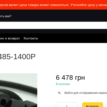
урсов валют цена товара может изменяться. Уточняйте цену у мене
ить вам?
ен и возврат
Контакты
485-1400P
6 478 грн
В наличии
Войти
для отображения накопи
%
Купить