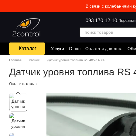
Перейти к основному контенту
В связи с колебаниями к
093 170-12-10
Перезвон
Каталог
Услуги
О нас
Оплата и доставка
Обм
Главная
Разное
Датчик уровня топлива RS 485-1400P
Датчик уровня топлива RS 
Оставить отзыв