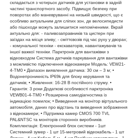
складається з чотирьох датчиків для установки в задній
частині транспортного засобу. Підвищує безпеку при
поворотах або маневруванні на низькій швидкості, що є
особливо актуальним для сліпих зон, де велосипедисти
або пішоходи можуть залишитися непоміченими. Вкрай
актуально для: - паливозаправників та цистерн при
заїздах на місця зливу; - сміттєвозів під час руху у дворах;
- комунальної техніки - екскаваторів, навантажувачів та
іншої важкої техніки. Парктронік для вантажівки з
відеовходом Система датчиків паркування для вантажівки
з можливістю підключення відеокамери Модель: VEW21-
4-TM0 • Діапазон виявлення датчика: 30 см – 3 м; •
Водонепроникність IP69k для блоку керування та
датчиків; • Живлення: 16-28 В постійного струму. •
Гарантія: 3 роки Додаткові особливості парктроніка
VEWB01-4-TM0 • Розширена самодіагностика із
індикацією помилок; • Виведення на монітор віртуального
автомобіля, даних про відстань та виведення зображення
з відеокамери; • Підтримка камер CMOS 700 TVL
PAL&NTSC та моніторів сторонніх виробників.
Комплектація: Електронний блок системи - 1шт
Системний зумер - 1 шт 15-метровий відеокабель - 1 шт
Датчик - 4 шт Кабель 5 м - 4 шт Посібник користувача - 1