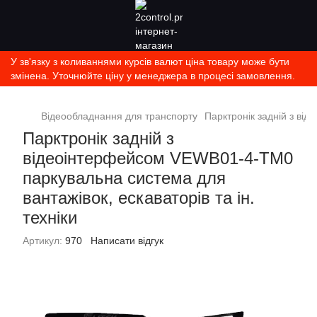
У зв'язку з коливаннями курсів валют ціна товару може бути
змінена. Уточнюйте ціну у менеджера в процесі замовлення.
Відеообладнання для транспорту
Парктронік задній з ві
Парктронік задній з
відеоінтерфейсом VEWB01-4-TM0
паркувальна система для
вантажівок, ескаваторів та ін.
техніки
Артикул:
970
Написати відгук