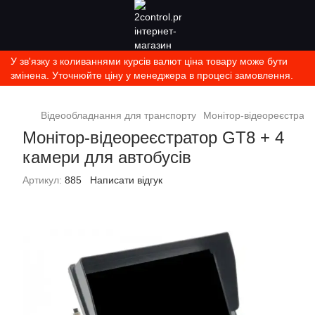
У зв'язку з коливаннями курсів валют ціна товару може бути
змінена. Уточнюйте ціну у менеджера в процесі замовлення.
Відеообладнання для транспорту
Монітор-відеореєстрато
Монітор-відеореєстратор GT8 + 4
камери для автобусів
Артикул:
885
Написати відгук