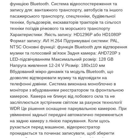
функцією Bluetooth. Система відеоспостереження та
запису для: вантажного транспорту, автобусів та іншого
пасажирського транспорту, спецтехніки, будівельної
техніки, бульдозерів, екскаваторів тракторів та сільгосп
техніки поїздів річкового та морського транспорту
Характеристики: Якість запису: HD1296P або HD1080P
Формат запису: AVI H.264 Підтримувані системи: PAL,
NTSC Основні функції: функція Bluetooth для відтворення
музики та голосовий зв'язок Задня камера: AHD720P з
LED-підсвічуванням Максимальний розмір: 128 GB
Напруга живлення 12-24 V Розмір: 180х110 мм
Вбудований мікро-динамік та модуль Bluetooth, що
дозволяє відтворювати музику та відповідати на
телефонні дзвінки. Система виконана моноблочно в
монітори з вбудованими реєстратором та фронтальною
камерою. Камера не бликує від лобового скла та не
засліплюється зустрічним світлом за рахунок технології
WDR Це рішення оснащене паркувальною камерою. При
увімкненні задньої передачі автоматично перемкнеться
на задню камеру з лінією паркування. Коли щось
рухається перед машиною, відеореєстратор
прокидається та починає записувати, щоб зберегти