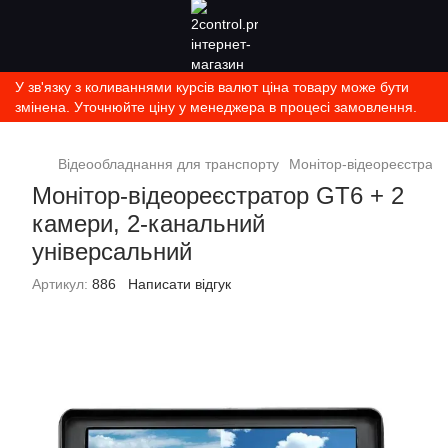
У зв'язку з коливаннями курсів валют ціна товару може бути
змінена. Уточнюйте ціну у менеджера в процесі замовлення.
Відеообладнання для транспорту
Монітор-відеореєстрато
Монітор-відеореєстратор GT6 + 2
камери, 2-канальний
універсальний
Артикул:
886
Написати відгук