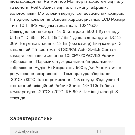
пилозахищений IPS-монітор Монітор із захистом від пилу
та вологи IP69K Захист від пилу, туману, вібрацій,
вологостійкий Металевий корпус, сонцезахисний козирок,
П-подібне кріплення Основні характеристики: LCD Розмір/
Тип: 10.1'' IPS Роздільна здатність: 1024*600
Співвідношення сторін: 16:9 Контраст: 500:1 Кут огляду:
U: 85 °, D: 85 °, R / L: 85 ° / 85 ° Діапазон напруги: DC 12-
36V Потужність: менше 12 Вт (без камер) Вхід камери: 3-
канальний ТБ-система: NTSC/PAL Auto Switch Сигнал
камери: змішане з'єднання 1080P/720P/CVBS Режим
зображення: Перемикач дзеркального/нормального
зображення Аудіо: Ні Яскравість: 500 кд/м² Автоматичне
регулювання яскравості: + Температура зберігання:
-30°C~+80°C Час перемикання: 1,5 секунд З'єднувач: 4-
контактний авіаційний Робочий тиск: 10~110г Робоча
температура: -20°C~+70°C, RH 90% Час ініціалізації: 3
секунди
Характеристики
ИЧ-підсвітка
Ні