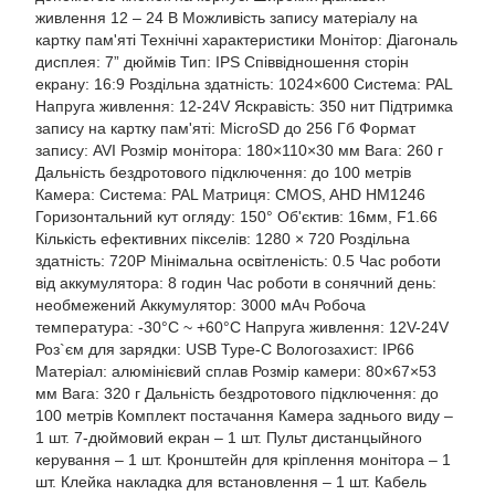
живлення 12 – 24 В Можливість запису матеріалу на
картку пам'яті Технічні характеристики Монітор: Діагональ
дисплея: 7” дюймів Тип: IPS Співвідношення сторін
екрану: 16:9 Роздільна здатність: 1024×600 Система: PAL
Напруга живлення: 12-24V Яскравість: 350 нит Підтримка
запису на картку пам'яті: MicroSD до 256 Гб Формат
запису: AVI Розмір монітора: 180×110×30 мм Вага: 260 г
Дальність бездротового підключення: до 100 метрів
Камера: Система: PAL Матриця: CMOS, AHD HM1246
Горизонтальний кут огляду: 150° Об'єктив: 16мм, F1.66
Кількість ефективних пікселів: 1280 × 720 Роздільна
здатність: 720P Мінімальна освітленість: 0.5 Час роботи
від аккумулятора: 8 годин Час роботи в сонячний день:
необмежений Аккумулятор: 3000 мАч Робоча
температура: -30°C ~ +60°C Напруга живлення: 12V-24V
Роз`єм для зарядки: USB Type-C Вологозахист: IP66
Матеріал: алюмінієвий сплав Розмір камери: 80×67×53
мм Вага: 320 г Дальність бездротового підключення: до
100 метрів Комплект постачання Камера заднього виду –
1 шт. 7-дюймовий екран – 1 шт. Пульт дистанцыйного
керування – 1 шт. Кронштейн для кріплення монітора – 1
шт. Клейка накладка для встановлення – 1 шт. Кабель