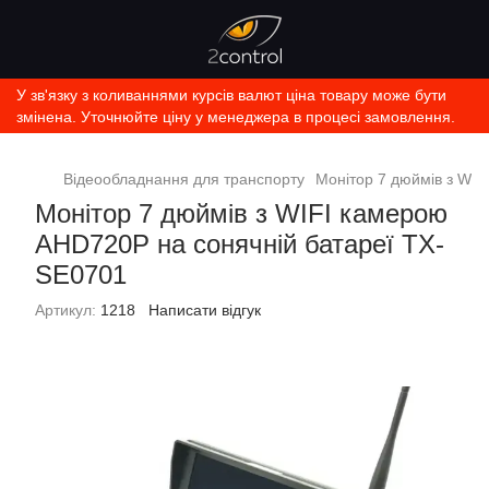
У зв'язку з коливаннями курсів валют ціна товару може бути
змінена. Уточнюйте ціну у менеджера в процесі замовлення.
Відеообладнання для транспорту
Монітор 7 дюймів з WI
Монітор 7 дюймів з WIFI камерою
AHD720P на сонячній батареї TX-
SE0701
Артикул:
1218
Написати відгук