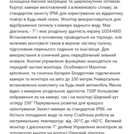
оснащена якісною матрицею та ширококутною оптикою.
Корпус камери виготовлений з алюмінієвого сплаву, за
стандартом захисту IP66 для користування на відкритому
повітрі в будь-який сезон. Монітор використовується для
відображення сигналу з камери заднього виду. Має
діагональ - 7" і має роздільну здатність екрану 1024×600.
Встановлення в основному проводиться на торпедо, але
можливо монтувати також в верхню частину салону,
підголовник переньгого сидиння та інші місця. Для
використання в сонячний день передбачений знімний
козирок. Кнопки управління функціями знаходяться на
передній частині монітора. Особливості Магнітне
кріплення, та сонячна батарея Бездротове підключення
камери та монітора на авто до 100 метрів Універсальне
встановлення комплекту на будь-який автомобіль Якісне
відео з камерою роздільною здатністю 720P Кольорове
зображення як на камері, так і на моніторі Широкий кут
огляду 150° Паркувальна розмітка для кращого
орієнтування Захист камери за стандартом IP66, не
боїться попадання води та пилу Стабільна робота за
екстремальних температур: від -30°C до +60°C. Великий
монітор з діагоналлю 7” дюймів Управління монітором за
допомогою кнопок на корпусі Широкий діапазон