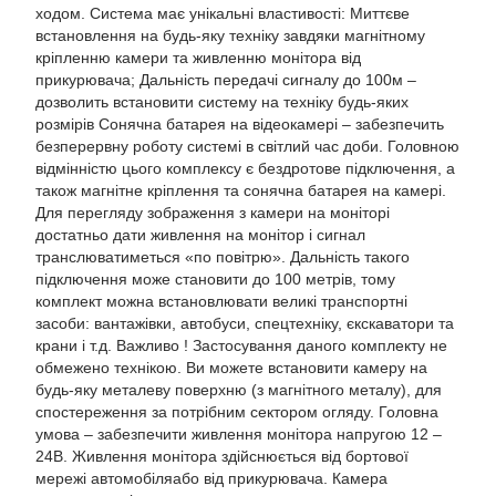
ходом. Система має унікальні властивості: Миттєве
встановлення на будь-яку техніку завдяки магнітному
кріпленню камери та живленню монітора від
прикурювача; Дальність передачі сигналу до 100м –
дозволить встановити систему на техніку будь-яких
розмірів Сонячна батарея на відеокамері – забезпечить
безперервну роботу системі в світлий час доби. Головною
відмінністю цього комплексу є бездротове підключення, а
також магнітне кріплення та сонячна батарея на камері.
Для перегляду зображення з камери на моніторі
достатньо дати живлення на монітор і сигнал
транслюватиметься «по повітрю». Дальність такого
підключення може становити до 100 метрів, тому
комплект можна встановлювати великі транспортні
засоби: вантажівки, автобуси, спецтехніку, єкскаватори та
крани і т.д. Важливо ! Застосування даного комплекту не
обмежено технікою. Ви можете встановити камеру на
будь-яку металеву поверхню (з магнітного металу), для
спостереження за потрібним сектором огляду. Головна
умова – забезпечити живлення монітора напругою 12 –
24В. Живлення монітора здійснюється від бортової
мережі автомобіляабо від прикурювача. Камера