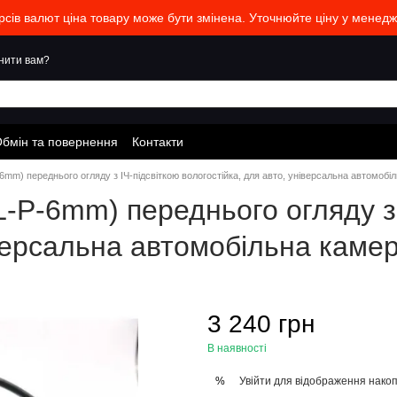
урсів валют ціна товару може бути змінена. Уточнюйте ціну у менед
нити вам?
бмін та повернення
Контакти
m) переднього огляду з ІЧ-підсвіткою вологостійка, для авто, універсальна автомобі
P-6mm) переднього огляду з 
іверсальна автомобільна каме
3 240 грн
В наявності
Увійти
для відображення накоп
%