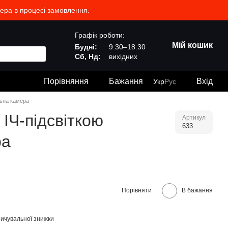
жера в процесі замовлення.
Графік роботи:
Мій кошик
Будні:
9:30–18:30
Сб, Нд:
вихідних
Порівняння
Бажання
Вхід
Укр
Рус
льна камера
ІЧ-підсвіткою
Артикул
633
ра
Порівняти
В бажання
ичувальної знижки