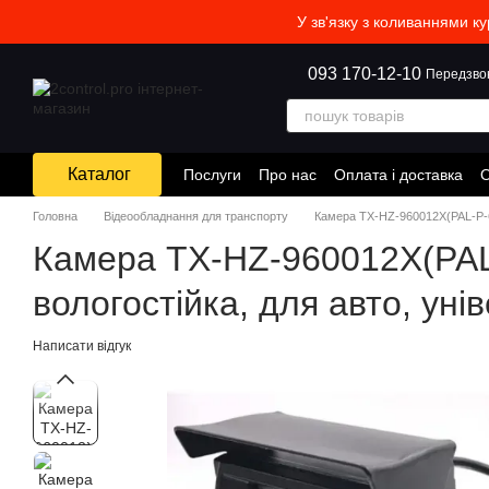
Перейти до основного контенту
У зв'язку з коливаннями к
093 170-12-10
Передзво
Каталог
Послуги
Про нас
Оплата і доставка
О
Головна
Відеообладнання для транспорту
Камера TX-HZ-960012X(PAL-P-6m
Камера TX-HZ-960012X(PAL-
вологостійка, для авто, ун
Написати відгук