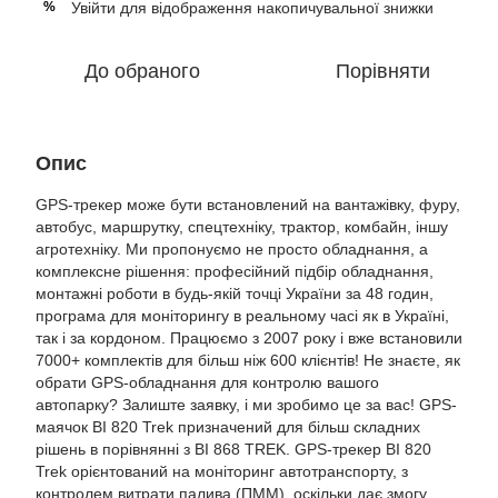
Увійти
для відображення накопичувальної знижки
%
До обраного
Порівняти
Опис
GPS-трекер може бути встановлений на вантажівку, фуру,
автобус, маршрутку, спецтехніку, трактор, комбайн, іншу
агротехніку. Ми пропонуємо не просто обладнання, а
комплексне рішення: професійний підбір обладнання,
монтажні роботи в будь-якій точці України за 48 годин,
програма для моніторингу в реальному часі як в Україні,
так і за кордоном. Працюємо з 2007 року і вже встановили
7000+ комплектів для більш ніж 600 клієнтів! Не знаєте, як
обрати GPS-обладнання для контролю вашого
автопарку? Залиште заявку, і ми зробимо це за вас! GPS-
маячок BI 820 Trek призначений для більш складних
рішень в порівнянні з BI 868 TREK. GPS-трекер BI 820
Trek орієнтований на моніторинг автотранспорту, з
контролем витрати палива (ПММ), оскільки дає змогу