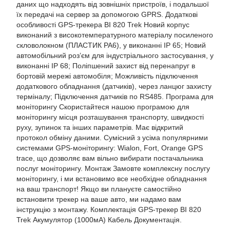
даних що надходять від зовнішніх пристроїв, і подальшої
їх передачі на сервер за допомогою GPRS. Додаткові
особливості GPS-трекера BI 820 Trek Новий корпус
виконаний з високотемпературного матеріалу посиленого
скловолокном (ПЛАСТИК РА6), у виконанні IP 65; Новий
автомобільний роз’єм для індустріального застосування, у
виконанні IP 68; Поліпшений захист від перенапруг в
бортовій мережі автомобіля; Можливість підключення
додаткового обладнання (датчиків), через ланцюг захисту
терміналу; Підключення датчиків по RS485. Програма для
моніторингу Скористайтеся нашою програмою для
моніторингу місця розташування транспорту, швидкості
руху, зупинок та інших параметрів. Має відкритий
протокол обміну даними. Сумісний з усіма популярними
системами GPS-моніторингу: Wialon, Fort, Orange GPS
trace, що дозволяє вам вільно вибирати постачальника
послуг моніторингу. Монтаж Замовте комплексну послугу
моніторингу, і ми встановимо все необхідне обладнання
на ваш транспорт! Якщо ви плануєте самостійно
встановити трекер на ваше авто, ми надамо вам
інструкцію з монтажу. Комплектація GPS-трекер BI 820
Trek Акумулятор (1000мА) Кабель Документація.