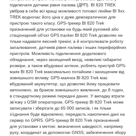
підключати датчики рівня палива (ДРП). BI 820 TREK
увібрав в себе всі кращі можливості топової лінійки BI 9хх
TREK водночас його ціна є дуже демократичною для
пристрою такого класу. GPS-трекер BI 820 Trek
призначений для установки на будь-який рухомий або
стаціонарний об'єкт GPS tracker BI 820 Trek дозволяє не
тільки надавати якісний трекінг, а й контролювати роботу
запалювання, датчиків рівня палива і інших периферійних
пристроїв. Можливість підключення додаткового
обладнання, через захищений вихід, невеликі габаритні
розміри, а також вбудовані антени, роблять пристрій GPS-
маяк BI 820 Trek максимально потайним і захищеним від
зовнішнього впливу. GPS-маячок BI 820 Trek має
вбудований акумулятор, що дозволяє йому працювати
автономно, за браком зовнішнього живлення, до 8 годин,
в стандартному режимі передачі даних. У випадку втрати
зв’язку з GSM оператором, GPS-трекер BI 820 Trek може
записувати і зберігати до 65 000 записів, і як тільки
з’єднання буде відновлено, передасть накопичені дані на
сервер по GPRS. GPS-трекер BI 820 Trek призначений
для установки з метою: визначення швидкості, напрямку
руху, координат за допомогою GNSS; забезпечення збору