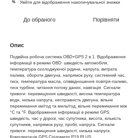
Увійти
для відображення накопичувальної знижки
%
До обраного
Порівняти
Опис
Подвійна робоча система OBD+GPS 2 в 1. Відображення
інформації в режимі OBD: швидкість автомобіля,
температура охолоджуючої рідини, напруга, витрата
палива, обороти двигуна, напрямок руху, системний час,
тиск, температура масла, співвідношення повітря-паливо,
тиск турбіни, читання потоку даних, навігація. Сигнали
тривоги: перевищення швидкості, висока температура
води, низька напруга, несправність двигуна, вільне
перемикання км/год та миль/год, вільне перемикання між
°C та °F. Відображення інформації в режимі GPS:
швидкість, час у дорозі, час супутника, висота, кількість
супутників, напрямок руху, пробіг, напруга. Сигнали
тривоги: перевищення швидкості, низька напруга.
Комплектація GPS Спідометр P19 PLUS