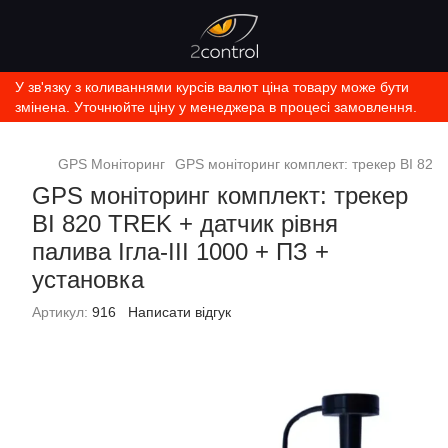
У зв'язку з коливаннями курсів валют ціна товару може бути
змінена. Уточнюйте ціну у менеджера в процесі замовлення.
GPS Моніторинг
GPS моніторинг комплект: трекер BI 820 T
GPS моніторинг комплект: трекер
BI 820 TREK + датчик рівня
палива Ігла-ІІІ 1000 + ПЗ +
установка
Артикул:
916
Написати відгук