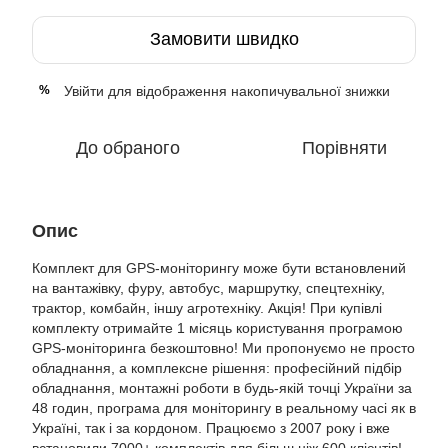
Замовити швидко
Увійти
для відображення накопичувальної знижки
%
До обраного
Порівняти
Опис
Комплект для GPS-моніторингу може бути встановлений
на вантажівку, фуру, автобус, маршрутку, спецтехніку,
трактор, комбайн, іншу агротехніку. Акція! При купівлі
комплекту отримайте 1 місяць користування програмою
GPS-моніторинга безкоштовно! Ми пропонуємо не просто
обладнання, а комплексне рішення: професійний підбір
обладнання, монтажні роботи в будь-якій точці України за
48 годин, програма для моніторингу в реальному часі як в
Україні, так і за кордоном. Працюємо з 2007 року і вже
встановили 7000+ комплектів для більш ніж 600 клієнтів!