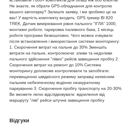
Не знаєте, як обрати GPS-обладнання для контролю
вашого автопарку? Залиште заявку, і ми зробимо це за
вас! У вартість комплекту входить: GPS трекер BI 820
TREK, Датчик вимірювання рівня пального "ІГЛА" 1000,
монтажні роботи, тарировка паливного бака, 1 місяць
роботи програми безкоштовно. Чого можна очікувати
після встановлення і використання системи моніторингу:
1. Скорочення витрат на пальне до 30% Зменшіть
витрати на пальне, контролюючи: зливи та недоливи
пального здійснення "лівих" рейсів завищення пробігу 2.
Скорочення витрат на ремонт до 10% Система
моніторингу допоможе контролювати та запобігати:
перевищенню швідкісного режиму заправці неякісним
пальним небезпечному водінню неакуратному
паркуванню 3. Скорочення пробігу транспорту на 20-30%
Ви зможете легко відслідковувати: відхилення від
маршруту "ліві" рейси штучне завищення пробігу
Відгуки