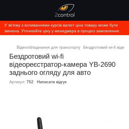
У зв'язку з коливаннями курсів валют ціна товару може бути
змінена. Уточнюйте ціну у менеджера в процесі замовлення.
Відеообладнання для транспорту
Бездротовий wi-fi віде
Бездротовий wi-fi
відеореєстратор-камера YB-2690
заднього огляду для авто
Артикул:
752
Написати відгук