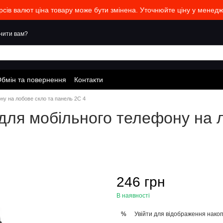
урсів валют ціна товару може бути змінена. Уточнюйте ціну у менед
нити вам?
бмін та повернення
Контакти
ну на лобове скло та панель 2С 4
для мобільного телефону на 
246 грн
В наявності
Увійти
для відображення накоп
%