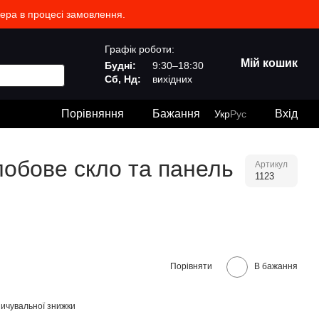
жера в процесі замовлення.
Графік роботи:
Мій кошик
Будні:
9:30–18:30
Сб, Нд:
вихідних
Порівняння
Бажання
Вхід
Укр
Рус
лобове скло та панель
Артикул
1123
Порівняти
В бажання
ичувальної знижки