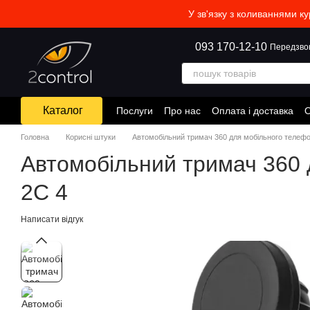
Перейти до основного контенту
У зв'язку з коливаннями к
093 170-12-10
Передзво
Каталог
Послуги
Про нас
Оплата і доставка
О
Головна
Корисні штуки
Автомобільний тримач 360 для мобільного телефо
Автомобільний тримач 360 
2С 4
Написати відгук