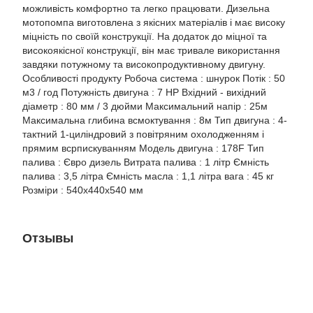
можливість комфортно та легко працювати. Дизельна
мотопомпа виготовлена з якісних матеріалів і має високу
міцність по своїй конструкції. На додаток до міцної та
високоякісної конструкції, він має тривале використання
завдяки потужному та високопродуктивному двигуну.
Особливості продукту Робоча система : шнурок Потік : 50
м3 / год Потужність двигуна : 7 HP Вхідний - вихідний
діаметр : 80 мм / 3 дюйми Максимальний напір : 25м
Максимальна глибина всмоктування : 8м Тип двигуна : 4-
тактний 1-циліндровий з повітряним охолодженням і
прямим всрпискуванням Модель двигуна : 178F Тип
палива : Євро дизель Витрата палива : 1 літр Ємність
палива : 3,5 літра Ємність масла : 1,1 літра вага : 45 кг
Розміри : 540х440х540 мм
Отзывы