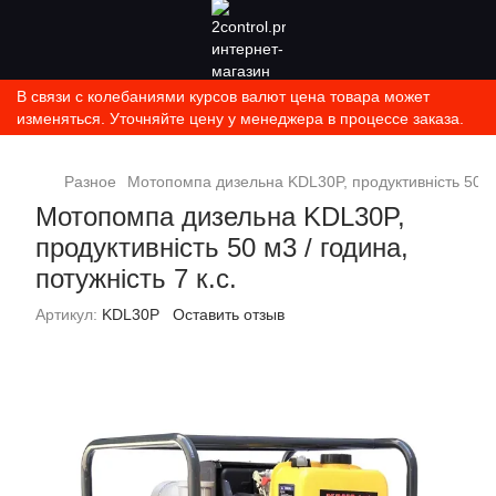
В связи с колебаниями курсов валют цена товара может
изменяться. Уточняйте цену у менеджера в процессе заказа.
Разное
Мотопомпа дизельна KDL30P, продуктивність 50 м3 
Мотопомпа дизельна KDL30P,
продуктивність 50 м3 / година,
потужність 7 к.с.
Артикул:
KDL30P
Оставить отзыв