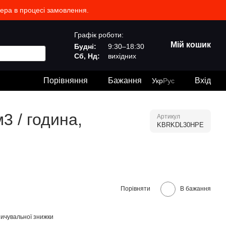
жера в процесі замовлення.
Графік роботи:
Мій кошик
Будні:
9:30–18:30
Сб, Нд:
вихідних
Порівняння
Бажання
Вхід
Укр
Рус
 / година,
Артикул
KBRKDL30HPE
Порівняти
В бажання
ичувальної знижки