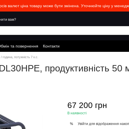
урсів валют ціна товару може бути змінена. Уточнюйте ціну у менед
нити вам?
бмін та повернення
Контакти
година, потужність 7 к.с.
30HPE, продуктивність 50 м3
67 200 грн
В наявності
Увійти
для відображення накоп
%