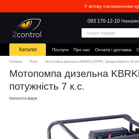
Перейти до основного контенту
У зв'язку з коливаннями к
093 170-12-10
Передзво
Каталог
Послуги
Про нас
Оплата і доставка
О
Головна
Різне
Мотопомпа дизельна KBRKDL30HPE, продуктивність 50 м3 / 
Мотопомпа дизельна KBRKDL
потужність 7 к.с.
Написати відгук