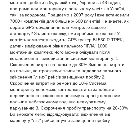
монтажні роботи в будь-якій точці України за 48 годин,
програма для моніторингу в реальному часі як в Україні,
так і за кордоном. Працюємо з 2007 року і вже встановили
7000+ комплектів для більш ніж 600 клієнтів! Не знаєте, як
обрати GPS-обладнання для контролю вашого
автопарку? Залиште заявку, і ми зробимо це за вас! У
вартість комплекту входить: GPS трекер BI 530 R TREK,
датчик вимірювання рівня пального "ІГЛА" 1000,
монтажний комплект. Чого можна очікувати після
встановлення і використання системи моніторингу: 1.
Скорочення витрат на пальне до 30% Зменшіть витрати
на пальне, контролюючи: зливи та недоливи пального
здійснення "лівих" рейсів завищення пробігу 2.
Скорочення витрат на ремонт до 10% Система
моніторингу допоможе контролювати та запобігати:
перевищенню швідкісного режиму заправці неякісним
пальним небезпечному водінню неакуратному
паркуванню 3. Скорочення пробігу транспорту на 20-30%
Ви зможете легко відслідковувати: відхилення від
маршруту "ліві" рейси штучне завищення пробігу