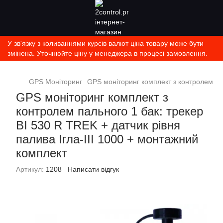
У зв'язку з коливаннями курсів валют ціна товару може бути
змінена. Уточнюйте ціну у менеджера в процесі замовлення.
GPS Моніторинг
GPS моніторинг комплект з контролем пал
GPS моніторинг комплект з
контролем пального 1 бак: трекер
BI 530 R TREK + датчик рівня
палива Ігла-ІІІ 1000 + монтажний
комплект
Артикул:
1208
Написати відгук